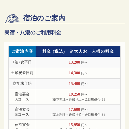
宿泊のご案内
民宿・八潮のご利用料金
ご宿泊内容
料金 (税込) ※大人お一人様の料金
1泊2食平日
13,200
円〜
土曜祝祭日前
14,300
円〜
盆年末年始
15,400
円〜
宿泊宴会
19,250
円〜
Aコース
（基本料理＋舟盛り上＋金目鯛煮付け）
宿泊宴会
17,600
円〜
Bコース
（基本料理＋舟盛り並＋金目鯛煮付け）
宿泊宴会
15,950
円〜