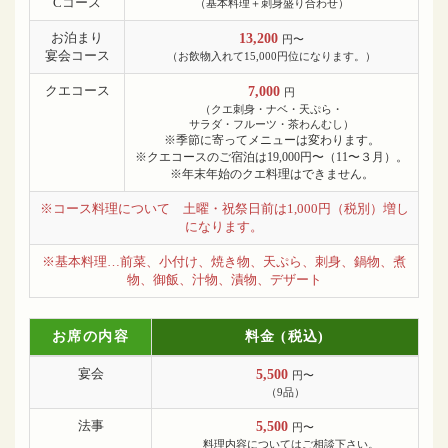
Cコース
（基本料理＋刺身盛り合わせ）
お泊まり
13,200
円〜
宴会コース
（お飲物入れて15,000円位になります。）
クエコース
7,000
円
（クエ刺身・ナベ・天ぷら・
サラダ・フルーツ・茶わんむし）
※季節に寄ってメニューは変わります。
※クエコースのご宿泊は19,000円〜（11〜３月）。
※年末年始のクエ料理はできません。
※コース料理について 土曜・祝祭日前は1,000円（税別）増し
になります。
※基本料理…前菜、小付け、焼き物、天ぷら、刺身、鍋物、煮
物、御飯、汁物、漬物、デザート
お席の内容
料金 (税込)
宴会
5,500
円〜
（9品）
法事
5,500
円〜
料理内容についてはご相談下さい。