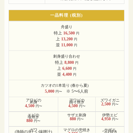
一品料理 (税別)
舟盛り
特上
16,500
円
上
13,200
円
並
11,000
円
刺身盛り合わせ
特上
8,800
円
上
6,600
円
並
4,400
円
カツオの1本造り (春から夏)
5,000
※ 5〜6人前
円〜
アワビの
アワビの
ズワイガニ
刺身
踊り焼き
2,500
円〜
4,500
4,500
円〜
円〜
エビの
サザエ刺身
伊勢エビ
塩焼き
880
4,950
円〜
円〜
880
円〜
ガワ
マグロの兜焼き
サザエ
(漁師の冷たい味噌汁)
つぼ焼き