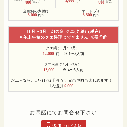
3,000
円〜
880
880
円〜
円〜
金目鯛の煮付け
オードブル
3,000
3,300
円〜
円〜
11月〜3月 幻の魚 クエ(九絵) (税込)
※年末年始のクエ料理はできません ※要予約
クエ鍋 (11月〜3月)
12,000
※ 4〜5人前
円
クエ刺身 (11月〜3月)
12,000
※ 4〜5人前
円
お二人なら、1匹 (1万2千円)で、鍋も刺身も楽しめます！
1人追加
6,000
円
お電話にてお問合せ下さい
0548-63-4282