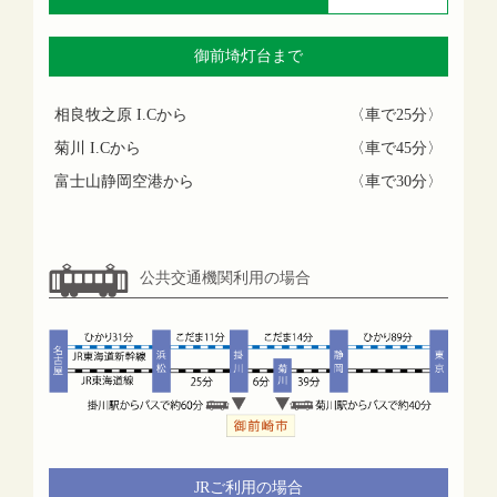
御前埼灯台まで
相良牧之原 I.Cから
〈車で25分〉
菊川 I.Cから
〈車で45分〉
富士山静岡空港から
〈車で30分〉
公共交通機関利用の場合
JRご利用の場合