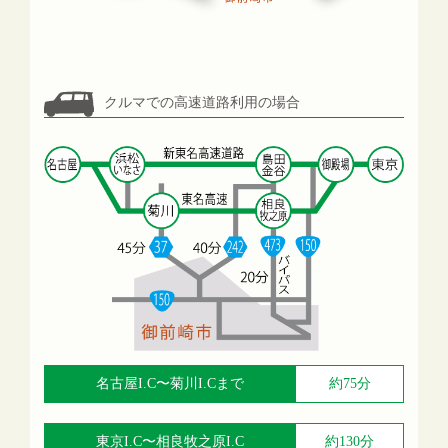
クルマでの高速道路利用の場合
名古屋I.C〜菊川I.Cまで
約75分
東京I.C〜相良牧之原I.C
約130分